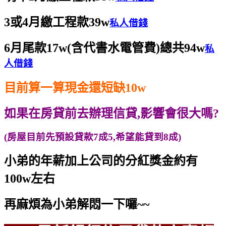
3或4月繳工程款39w
私人借錢
6月尾款17w(含代書水電管費)總共94w
私
人借錢
目前算一算現金還短缺10w
如果在房貸前去辦理信貸,影響會很大嗎?
(房屋目前先預設貸款7成5,希望能貸到8成)
小弟的年薪加上公司的分紅獎金約有
100w左右
再麻煩為小弟解悶一下囉~~